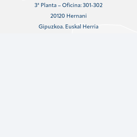
3ª Planta – Oficina: 301-302
20120 Hernani
Gipuzkoa. Euskal Herria
www.adur.com
ANTZA
Zirkuitu ibilbidea 2
1 pabilioia
20160 Lasarte-Oria
Gipuzkoa. Euskal Herria