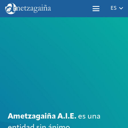
ES
Ametzagaiña A.I.E.
es una
entidad sin ánimo