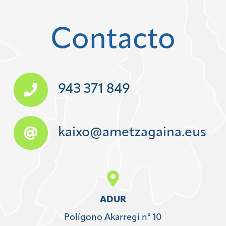
Contacto
943 371 849
kaixo@ametzagaina.eus
ADUR
Polígono Akarregi nº 10