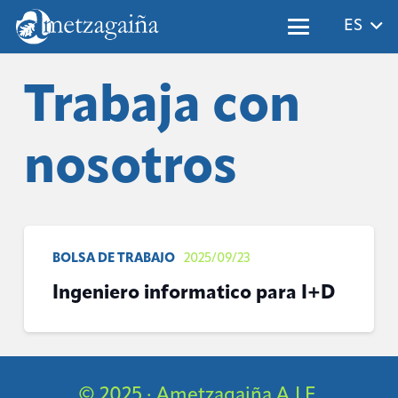
ES
Trabaja con
nosotros
BOLSA DE TRABAJO
2025/09/23
Ingeniero informatico para I+D
© 2025 · Ametzagaiña A.I.E.