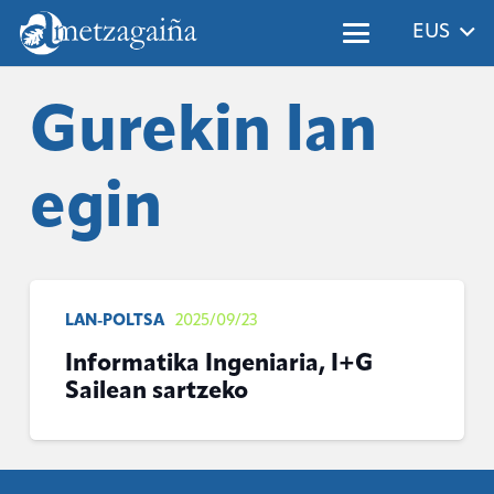
EUS
Gurekin lan
egin
LAN-POLTSA
2025/09/23
Informatika Ingeniaria, I+G
Sailean sartzeko