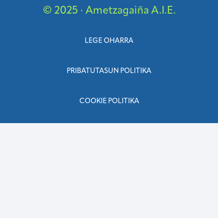
© 2025 · Ametzagaiña A.I.E.
LEGE OHARRA
PRIBATUTASUN POLITIKA
COOKIE POLITIKA