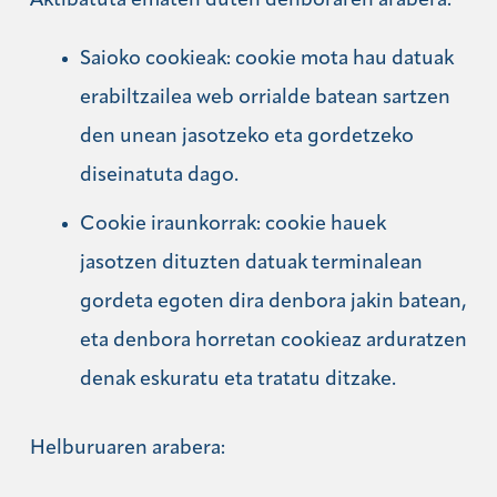
Aktibatuta ematen duten denboraren arabera:
Saioko cookieak: cookie mota hau datuak
erabiltzailea web orrialde batean sartzen
den unean jasotzeko eta gordetzeko
diseinatuta dago.
Cookie iraunkorrak: cookie hauek
jasotzen dituzten datuak terminalean
gordeta egoten dira denbora jakin batean,
eta denbora horretan cookieaz arduratzen
denak eskuratu eta tratatu ditzake.
Helburuaren arabera: