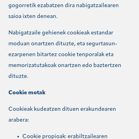
gogorretik ezabatzen dira nabigatzailearen
saioa ixten denean.
Nabigatzaile gehienek cookieak estandar
moduan onartzen dituzte, eta segurtasun-
ezarpenen bitartez cookie tenporalak eta
memorizatutakoak onartzen edo baztertzen
dituzte.
Cookie motak
Cookieak kudeatzen dituen erakundearen
arabera:
Cookie propioak: erabiltzailearen