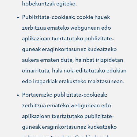
hobekuntzak egiteko.
Publizitate-cookieak: cookie hauek
zerbitzua emateko webgunean edo
aplikazioan txertatutako publizitate-
guneak eraginkortasunez kudeatzeko
aukera ematen dute, hainbat irizpidetan
oinarrituta, hala nola editatutako edukian
edo iragarkiak erakusteko maiztasunean.
Portaerazko publizitate-cookieak:
zerbitzua emateko webgunean edo
aplikazioan txertatutako publizitate-
guneak eraginkortasunez kudeatzeko