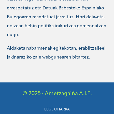
errespetatuz eta Datuak Babesteko Espainiako
Bulegoaren mandatuei jarraituz. Hori dela-eta,
noizean behin politika irakurtzea gomendatzen
dugu.
Aldaketa nabarmenak egitekotan, erabiltzaileei
jakinaraziko zaie webgunearen bitartez.
© 2025 · Ametzagaiña A.I.E.
LEGE OHARRA