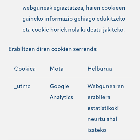
webguneak egiaztatzea, haien cookieen
gaineko informazio gehiago edukitzeko
eta cookie horiek nola kudeatu jakiteko.
Erabiltzen diren cookien zerrenda:
Cookiea
Mota
Helburua
_utmc
Google
Webgunearen
Analytics
erabilera
estatistikoki
neurtu ahal
izateko