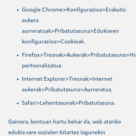
Google Chrome>Konfigurazioa>Erakutsi
aukera
aurreratuak>Pribatutasuna>Edukiaren
konfigurazioa>Cookieak.
Firefox>Tresnak>Aukerak>Pribatutasuna>His
pertsonalizatua.
Internet Explorer>Tresnak>Internet
aukerak>Pribatutasuna>Aurreratua.
Safari>Lehentasunak>Pribatutasuna.
Gainera, kontuan hartu behar da, web atariko
edukia sare sozialen bitartez lagunekin