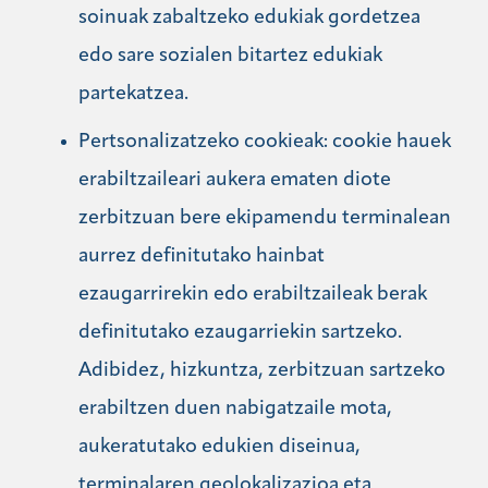
soinuak zabaltzeko edukiak gordetzea
edo sare sozialen bitartez edukiak
partekatzea.
Pertsonalizatzeko cookieak: cookie hauek
erabiltzaileari aukera ematen diote
zerbitzuan bere ekipamendu terminalean
aurrez definitutako hainbat
ezaugarrirekin edo erabiltzaileak berak
definitutako ezaugarriekin sartzeko.
Adibidez, hizkuntza, zerbitzuan sartzeko
erabiltzen duen nabigatzaile mota,
aukeratutako edukien diseinua,
terminalaren geolokalizazioa eta