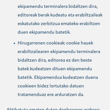
ekipamendu terminalera bidaltzen dira,
editoreak berak kudeatu eta erabiltzaileak
eskatutako zerbitzua emateko erabiltzen
duen ekipamendu batetik.
Hirugarrenen cookieak: cookie hauek
erabiltzailearen ekipamendu terminalera
bidaltzen dira, editorea ez den beste
batek kudeatzen dituen ekipamendu
batetik. Ekipamendua kudeatzen duena
cookieen bidez lortutako datuen
tratamenduaz ere arduratzen da.