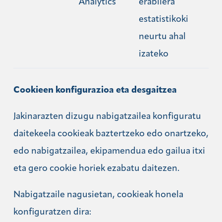
Analytics
erabilera
estatistikoki
neurtu ahal
izateko
Cookieen konfigurazioa eta desgaitzea
Jakinarazten dizugu nabigatzailea konfiguratu
daitekeela cookieak baztertzeko edo onartzeko,
edo nabigatzailea, ekipamendua edo gailua itxi
eta gero cookie horiek ezabatu daitezen.
Nabigatzaile nagusietan, cookieak honela
konfiguratzen dira: