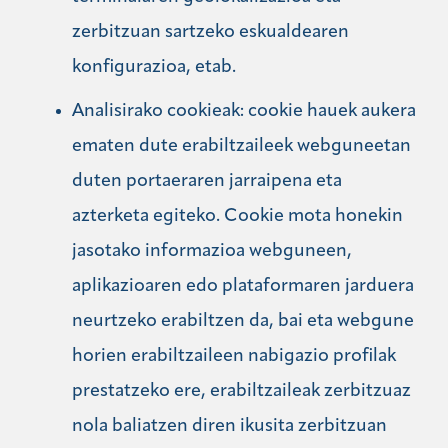
zerbitzuan sartzeko eskualdearen
konfigurazioa, etab.
Analisirako cookieak: cookie hauek aukera
ematen dute erabiltzaileek webguneetan
duten portaeraren jarraipena eta
azterketa egiteko. Cookie mota honekin
jasotako informazioa webguneen,
aplikazioaren edo plataformaren jarduera
neurtzeko erabiltzen da, bai eta webgune
horien erabiltzaileen nabigazio profilak
prestatzeko ere, erabiltzaileak zerbitzuaz
nola baliatzen diren ikusita zerbitzuan