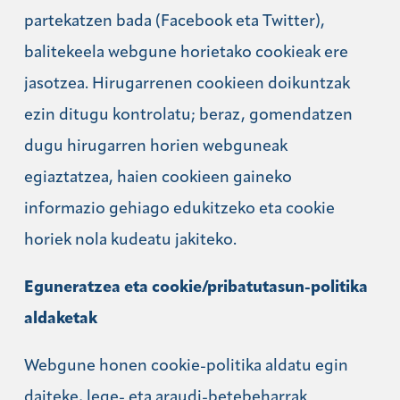
partekatzen bada (Facebook eta Twitter),
balitekeela webgune horietako cookieak ere
jasotzea. Hirugarrenen cookieen doikuntzak
ezin ditugu kontrolatu; beraz, gomendatzen
dugu hirugarren horien webguneak
egiaztatzea, haien cookieen gaineko
informazio gehiago edukitzeko eta cookie
horiek nola kudeatu jakiteko.
Eguneratzea eta cookie/pribatutasun-politika
aldaketak
Webgune honen cookie-politika aldatu egin
daiteke, lege- eta araudi-betebeharrak