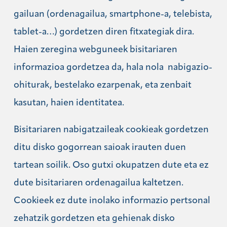
gailuan (ordenagailua, smartphone-a, telebista,
tablet-a…) gordetzen diren fitxategiak dira.
Haien zeregina webguneek bisitariaren
informazioa gordetzea da, hala nola nabigazio-
ohiturak, bestelako ezarpenak, eta zenbait
kasutan, haien identitatea.
Bisitariaren nabigatzaileak cookieak gordetzen
ditu disko gogorrean saioak irauten duen
tartean soilik. Oso gutxi okupatzen dute eta ez
dute bisitariaren ordenagailua kaltetzen.
Cookieek ez dute inolako informazio pertsonal
zehatzik gordetzen eta gehienak disko