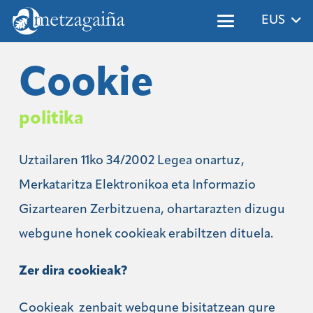
EUS
Cookie
politika
Uztailaren 11ko 34/2002 Legea onartuz,
Merkataritza Elektronikoa eta Informazio
Gizartearen Zerbitzuena, ohartarazten dizugu
webgune honek cookieak erabiltzen dituela.
Zer dira cookieak?
Cookieak zenbait webgune bisitatzean gure