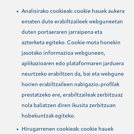
Analisirako cookieak: cookie hauek aukera
ematen dute erabiltzaileek webguneetan
duten portaeraren jarraipena eta
azterketa egiteko. Cookie mota honekin
jasotako informazioa webguneen,
aplikazioaren edo plataformaren jarduera
neurtzeko erabiltzen da, bai eta webgune
horien erabiltzaileen nabigazio-profilak
prestatzeko ere, erabiltzaileak zerbitzuaz
nola baliatzen diren ikusita zerbitzuan
hobekuntzak egiteko.
Hirugarrenen cookieak: cookie hauek