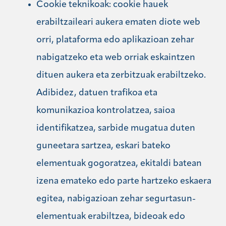
Cookie teknikoak: cookie hauek
erabiltzaileari aukera ematen diote web
orri, plataforma edo aplikazioan zehar
nabigatzeko eta web orriak eskaintzen
dituen aukera eta zerbitzuak erabiltzeko.
Adibidez, datuen trafikoa eta
komunikazioa kontrolatzea, saioa
identifikatzea, sarbide mugatua duten
guneetara sartzea, eskari bateko
elementuak gogoratzea, ekitaldi batean
izena emateko edo parte hartzeko eskaera
egitea, nabigazioan zehar segurtasun-
elementuak erabiltzea, bideoak edo