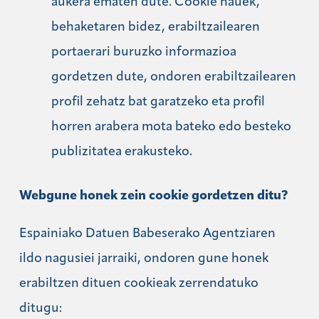
aukera ematen dute. Cookie hauek,
behaketaren bidez, erabiltzailearen
portaerari buruzko informazioa
gordetzen dute, ondoren erabiltzailearen
profil zehatz bat garatzeko eta profil
horren arabera mota bateko edo besteko
publizitatea erakusteko.
Webgune honek zein cookie gordetzen ditu?
Espainiako Datuen Babeserako Agentziaren
ildo nagusiei jarraiki, ondoren gune honek
erabiltzen dituen cookieak zerrendatuko
ditugu: