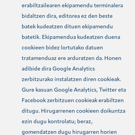
erabiltzailearen ekipamendu terminalera
bidaltzen dira, editorea ez den beste
batek kudeatzen dituen ekipamendu
batetik. Ekipamendua kudeatzen duena
cookieen bidez lortutako datuen
tratamenduaz ere arduratzen da. Honen
adibide dira Google Analytics
zerbitzurako instalatzen diren cookieak.
Gure kasuan Google Analytics, Twitter eta
Facebook zerbitzuen cookieak erabiltzen
ditugu. Hirugarrenen cookieen doikuntza
ezin dugu kontrolatu; beraz,
gomendatzen dugu hirugarren horien