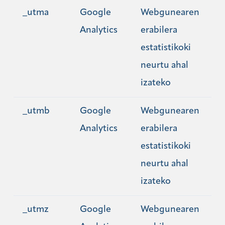
_utma
Google
Webgunearen
Analytics
erabilera
estatistikoki
neurtu ahal
izateko
_utmb
Google
Webgunearen
Analytics
erabilera
estatistikoki
neurtu ahal
izateko
_utmz
Google
Webgunearen