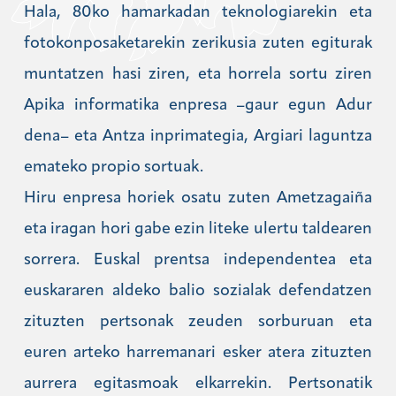
Hala, 80ko hamarkadan teknologiarekin eta
fotokonposaketarekin zerikusia zuten egiturak
muntatzen hasi ziren, eta horrela sortu ziren
Apika informatika enpresa –gaur egun Adur
dena– eta Antza inprimategia, Argiari laguntza
emateko propio sortuak.
Hiru enpresa horiek osatu zuten Ametzagaiña
eta iragan hori gabe ezin liteke ulertu taldearen
sorrera. Euskal prentsa independentea eta
euskararen aldeko balio sozialak defendatzen
zituzten pertsonak zeuden sorburuan eta
euren arteko harremanari esker atera zituzten
aurrera egitasmoak elkarrekin. Pertsonatik