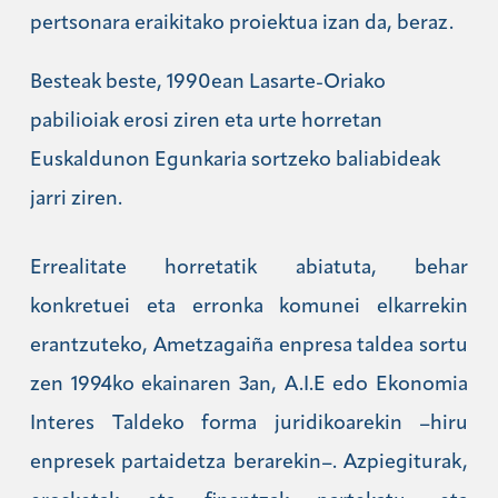
pertsonara eraikitako proiektua izan da, beraz.
Besteak beste, 1990ean Lasarte-Oriako
pabilioiak erosi ziren eta urte horretan
Euskaldunon Egunkaria sortzeko baliabideak
jarri ziren.
Errealitate horretatik abiatuta, behar
konkretuei eta erronka komunei elkarrekin
erantzuteko, Ametzagaiña enpresa taldea sortu
zen 1994ko ekainaren 3an, A.I.E edo Ekonomia
Interes Taldeko forma juridikoarekin –hiru
enpresek partaidetza berarekin–. Azpiegiturak,