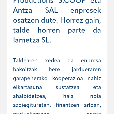
Productions S.COOP eta
Antza SAL enpresek
osatzen dute. Horrez gain,
talde horren parte da
Iametza SL.
Taldearen xedea da enpresa
bakoitzak bere jardueraren
garapenerako kooperazioa nahiz
elkartasuna sustatzea eta
ahalbidetzea, hala nola
azpiegituretan, finantzen arloan,