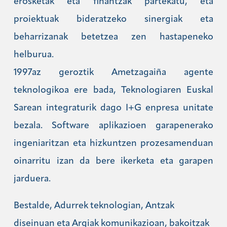
erosketak eta finantzak partekatu, eta
proiektuak bideratzeko sinergiak eta
beharrizanak betetzea zen hastapeneko
helburua.
1997az geroztik Ametzagaiña agente
teknologikoa ere bada, Teknologiaren Euskal
Sarean integraturik dago I+G enpresa unitate
bezala. Software aplikazioen garapenerako
ingeniaritzan eta hizkuntzen prozesamenduan
oinarritu izan da bere ikerketa eta garapen
jarduera.
Bestalde, Adurrek teknologian, Antzak
diseinuan eta Argiak komunikazioan, bakoitzak