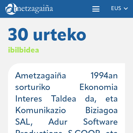
EUS
30 urteko
ibilbidea
Ametzagaiña 1994an
sorturiko Ekonomia
Interes Taldea da, eta
Komunikazio Biziagoa
SAL, Adur Software