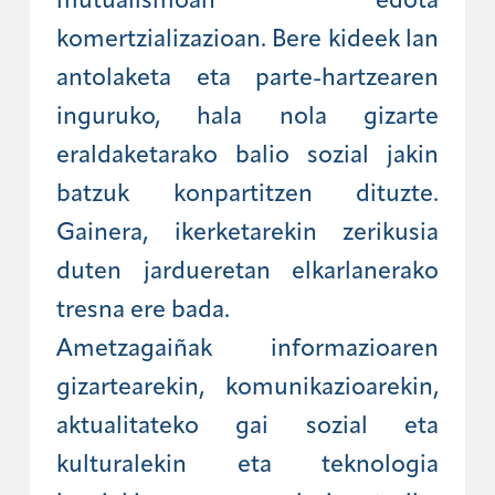
mutualismoan edota
komertzializazioan. Bere kideek lan
antolaketa eta parte-hartzearen
inguruko, hala nola gizarte
eraldaketarako balio sozial jakin
batzuk konpartitzen dituzte.
Gainera, ikerketarekin zerikusia
duten jardueretan elkarlanerako
tresna ere bada.
Ametzagaiñak informazioaren
gizartearekin, komunikazioarekin,
aktualitateko gai sozial eta
kulturalekin eta teknologia