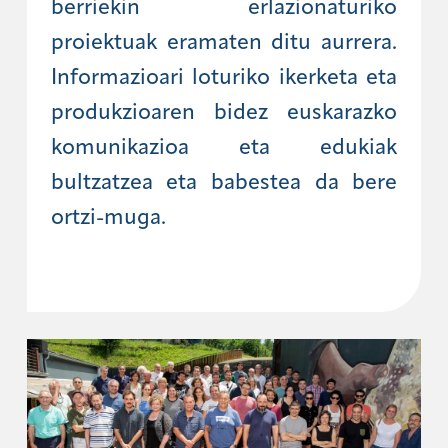
berriekin erlazionaturiko
proiektuak eramaten ditu aurrera.
Informazioari loturiko ikerketa eta
produkzioaren bidez euskarazko
komunikazioa eta edukiak
bultzatzea eta babestea da bere
ortzi-muga.