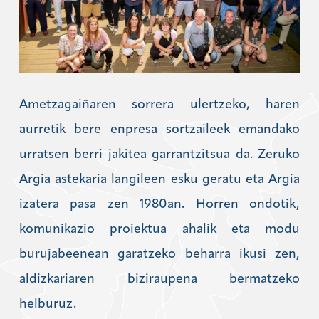
Ametzagaiñaren sorrera ulertzeko, haren
aurretik bere enpresa sortzaileek emandako
urratsen berri jakitea garrantzitsua da. Zeruko
Argia astekaria langileen esku geratu eta Argia
izatera pasa zen 1980an. Horren ondotik,
komunikazio proiektua ahalik eta modu
burujabeenean garatzeko beharra ikusi zen,
aldizkariaren biziraupena bermatzeko
helburuz.