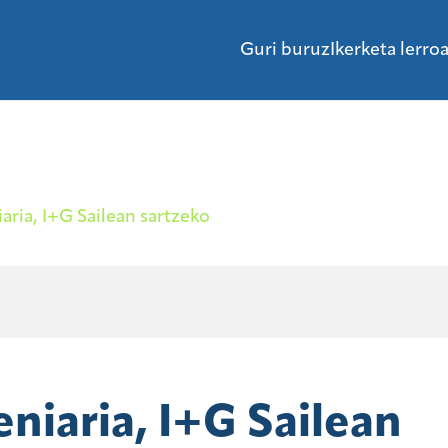
Guri buruz
Ikerketa lerro
aria, I+G Sailean sartzeko
niaria, I+G Sailean