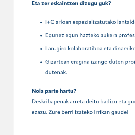
Eta zer eskaintzen dizugu guk?
I+G arloan espezializatutako lantald
Egunez egun hazteko aukera profesio
Lan-giro kolaboratiboa eta dinamiko
Gizartean eragina izango duten proi
dutenak.
Nola parte hartu?
Deskribapenak arreta deitu badizu eta g
ezazu. Zure berri izateko irrikan gaude!