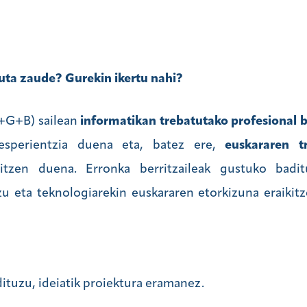
ta zaude? Gurekin ikertu nahi?
I+G+B) sailean
informatikan trebatutako profesional 
sperientzia duena eta, batez ere,
euskararen t
tzen duena. Erronka berritzaileak gustuko badit
u eta teknologiarekin euskararen etorkizuna eraikitz
ituzu, ideiatik proiektura eramanez.