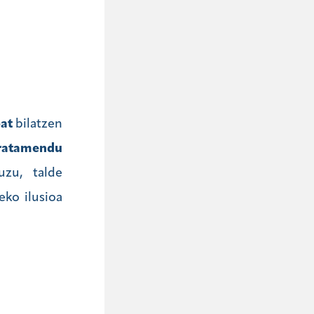
bat
bilatzen
ratamendu
uzu, talde
eko ilusioa