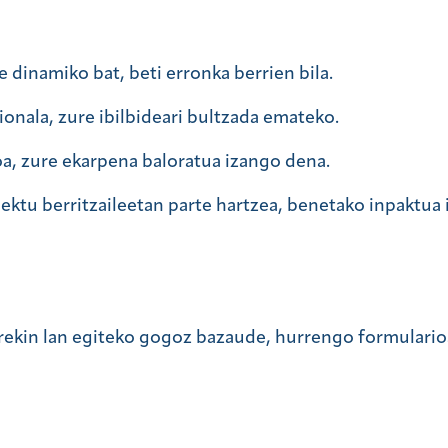
e dinamiko bat, beti erronka berrien bila.
nala, zure ibilbideari bultzada emateko.
a, zure ekarpena baloratua izango dena.
ektu berritzaileetan parte hartzea, benetako inpaktua
urekin lan egiteko gogoz bazaude, hurrengo formulario