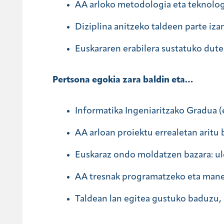
AA arloko metodologia eta teknologi
Diziplina anitzeko taldeen parte iza
Euskararen erabilera sustatuko dute
Pertsona egokia zara baldin eta…
Informatika Ingeniaritzako Gradua 
AA arloan proiektu errealetan aritu
Euskaraz ondo moldatzen bazara: ule
AA tresnak programatzeko eta mane
Taldean lan egitea gustuko baduzu, 