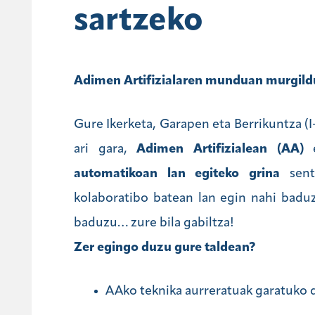
sartzeko
Adimen Artifizialaren munduan murgildu
Gure Ikerketa, Garapen eta Berrikuntza (
ari gara,
Adimen Artifizialean (AA)
e
automatikoan lan egiteko grina
senti
kolaboratibo batean lan egin nahi baduz
baduzu… zure bila gabiltza!
Zer egingo duzu gure taldean?
AAko teknika aurreratuak garatuko d