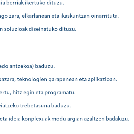
a berriak ikertuko dituzu.
ngo zara, elkarlanean eta ikaskuntzan oinarrituta.
n soluzioak diseinatuko dituzu.
(edo antzekoa) baduzu.
 bazara, teknologien garapenean eta aplikazioan.
rtu, hitz egin eta programatu.
iatzeko trebetasuna baduzu.
eta ideia konplexuak modu argian azaltzen badakizu.