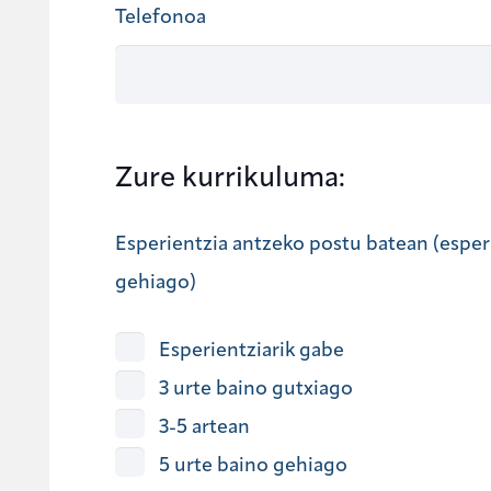
Telefonoa
Zure kurrikuluma:
Esperientzia antzeko postu batean (esperi
gehiago)
Esperientziarik gabe
3 urte baino gutxiago
3-5 artean
5 urte baino gehiago