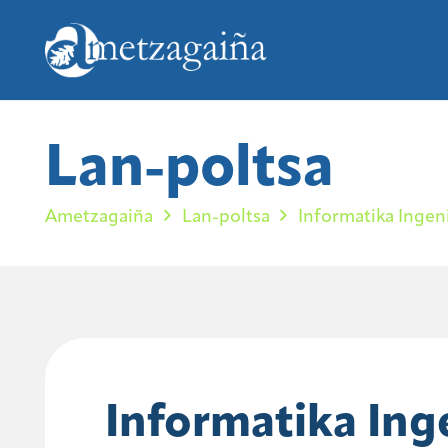
Lan-poltsa
Ametzagaiña
Lan-poltsa
Informatika Ingeni
Informatika Inge