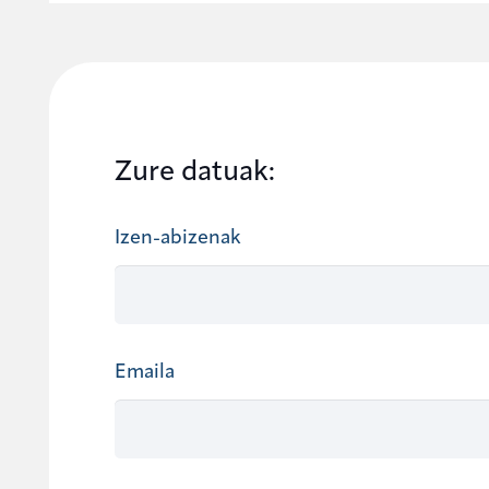
Zure datuak:
Izen-abizenak
Emaila