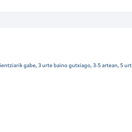
entziarik gabe, 3 urte baino gutxiago, 3-5 artean, 5 ur