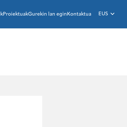
EUS
ak
Proiektuak
Gurekin lan egin
Kontaktua