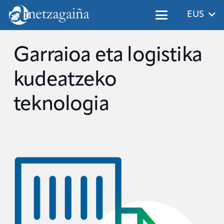
EUS
Garraioa eta logistika
kudeatzeko
teknologia