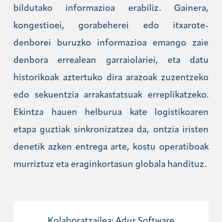
bildutako informazioa erabiliz. Gainera,
kongestioei, gorabeherei edo itxarote-
denborei buruzko informazioa emango zaie
denbora errealean garraiolariei, eta datu
historikoak aztertuko dira arazoak zuzentzeko
edo sekuentzia arrakastatsuak erreplikatzeko.
Ekintza hauen helburua kate logistikoaren
etapa guztiak sinkronizatzea da, ontzia iristen
denetik azken entrega arte, kostu operatiboak
murriztuz eta eraginkortasun globala handituz.
Kolaboratzailea: Adur Software