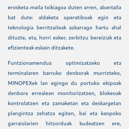
erosketa-maila txikiagoa duten arren, abantaila
bat dute: aldaketa operatiboak egin eta
teknologia berritzaileak azkarrago hartu ahal
dituzte, eta, horri esker, zerbitzu bereiziak eta
efizienteak eskain ditzakete.
Funtzionamendua optimizatzeko eta
terminalaren barruko denborak murrizteko,
MINOPEXek lan egingo du portuko ekipoak
denbora errealean monitorizatzen, blokeoak
kontrolatzen eta zamaketan eta deskargetan
plangintza zehatza egiten, bai eta kanpoko
garraiolarien hitzorduak kudeatzen ere,