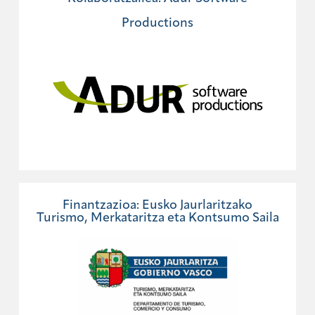
Productions
Finantzazioa: Eusko Jaurlaritzako
Turismo, Merkataritza eta Kontsumo Saila