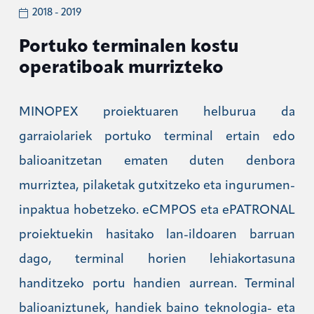
2018 - 2019
Portuko terminalen kostu
operatiboak murrizteko
MINOPEX proiektuaren helburua da
garraiolariek portuko terminal ertain edo
balioanitzetan ematen duten denbora
murriztea, pilaketak gutxitzeko eta ingurumen-
inpaktua hobetzeko. eCMPOS eta ePATRONAL
proiektuekin hasitako lan-ildoaren barruan
dago, terminal horien lehiakortasuna
handitzeko portu handien aurrean. Terminal
balioaniztunek, handiek baino teknologia- eta