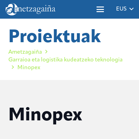
EUS
Proiektuak
Ametzagaiña
Garraioa eta logistika kudeatzeko teknologia
Minopex
Minopex